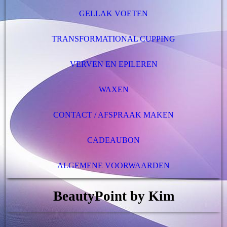
GELLAK VOETEN
TRANSFORMATIONAL CUPPING
VERVEN EN EPILEREN
WAXEN
CONTACT / AFSPRAAK MAKEN
CADEAUBON
ALGEMENE VOORWAARDEN
BeautyPoint by Kim