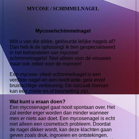
MYCOSE / SCHIMMELNAGEL
Mycose/schimmelnagel
Wilt u van die dikke, gekleurde lelijke nagels af?
Dan heb ik de oplossing!
Ik ben gespecialiseerd
in het behandelen van mycose/
schimmelnagels! Niet alleen voor de vrouwen
maar ook zeker voor de mannen!
Een mycose- ofwel schimmelnagel is een
verdikte nagel en een heeft witte, gele en/of
bruinachtige verkleuring. De oorzaak hiervan
kan een ziekte en of besmetting zijn.
Wat kunt u eraan doen?
Een mycosenagel gaat nooit spontaan over. Het
zal eerder erger worden dan minder wanneer
men er niets aan doet. Een mycosenagel is echt
niet alleen een cosmetisch probleem. Doordat
de nagel dikker wordt, kan deze klachten gaan
geven zoals druk, ingroeien en ontstekingen.