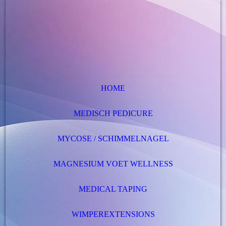
HOME
MEDISCH PEDICURE
MYCOSE / SCHIMMELNAGEL
MAGNESIUM VOET WELLNESS
MEDICAL TAPING
WIMPEREXTENSIONS