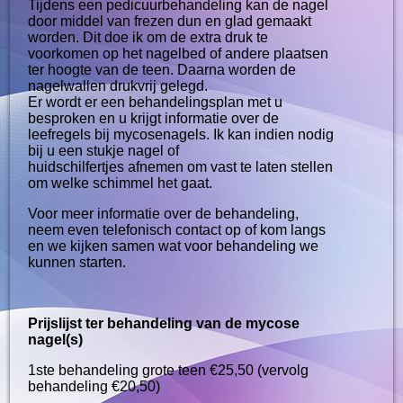
Tijdens een pedicuurbehandeling kan de nagel
door middel van frezen dun en glad gemaakt
worden. Dit doe ik om de extra druk te
voorkomen op het nagelbed of andere plaatsen
ter hoogte van de teen. Daarna worden de
nagelwallen drukvrij gelegd.
Er wordt er een behandelingsplan met u
besproken en u krijgt informatie over de
leefregels bij mycosenagels. Ik kan indien nodig
bij u een stukje nagel of
huidschilfertjes afnemen om vast te laten stellen
om welke schimmel het gaat.
Voor meer informatie over de behandeling,
neem even telefonisch contact op of kom langs
en we kijken samen wat voor behandeling we
kunnen starten.
Prijslijst ter behandeling van de mycose
nagel(s)
1ste behandeling grote teen €25,50 (vervolg
behandeling €20,50)